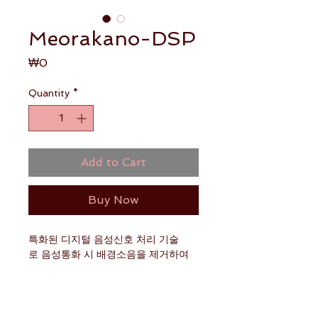
Meorakano-DSP
Price
₩0
Quantity
*
Add to Cart
Buy Now
특화된 디지털 음성신호 처리 기술
로 음성통화 시 배경소음을 제거하여
깨끗한 통화품질을 제공합니다.
음성통신장치에 많이 사용되는 텍사스
인스트루먼터(TI)사의 DSP 전용 프로
상세정보
세서에 실장할 수 있는 소프트웨어 프