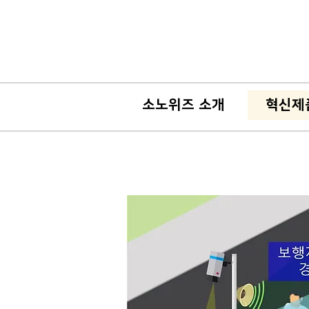
소노위즈 소개
혁신제