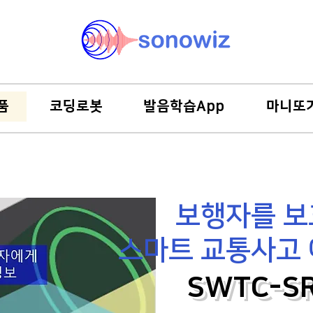
품
코딩로봇
발음학습App
마니또
보행자를 
스마트 교통사고 
SWTC-S