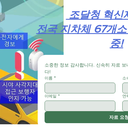
조달청 혁신
​전국 지차체 67개소
중!
소중한 정보 감사합니다. 신속히 자료 
다!
이름
*
소
이메일
*
연
자료 요