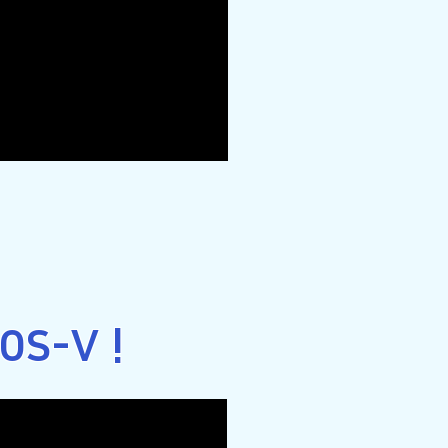
S-V !